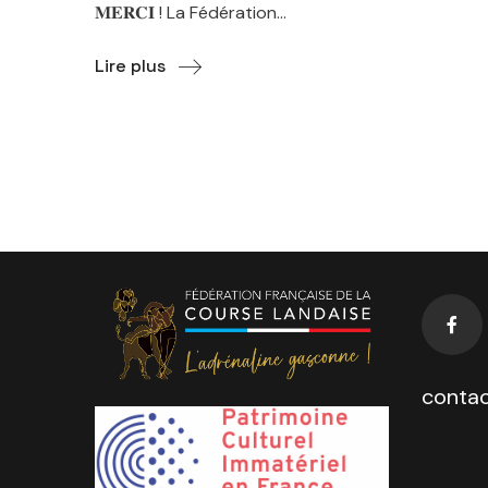
𝐌𝐄𝐑𝐂𝐈 ! La Fédération...
Lire plus
contac