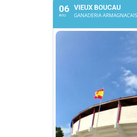
06
VIEUX BOUCAU
GANADERIA ARMAGNACAISE 
AOU