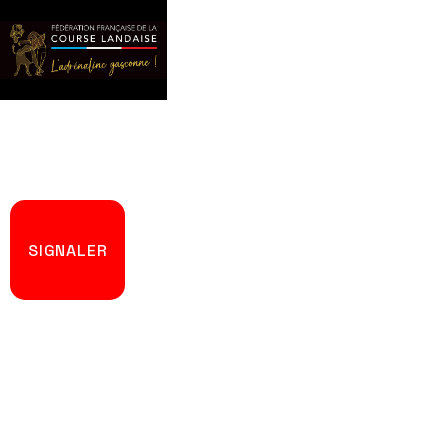
La FFCL
Accueil
La Course Landaise
SIGNALER
Get in touch