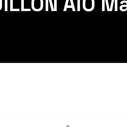
ILLON AÏO M