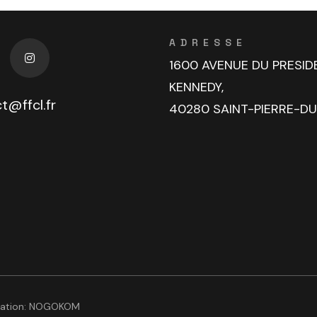
ADRESSE
1600 AVENUE DU PRESID
KENNEDY,
t@ffcl.fr
40280 SAINT-PIERRE-D
sation:
NOGOKOM