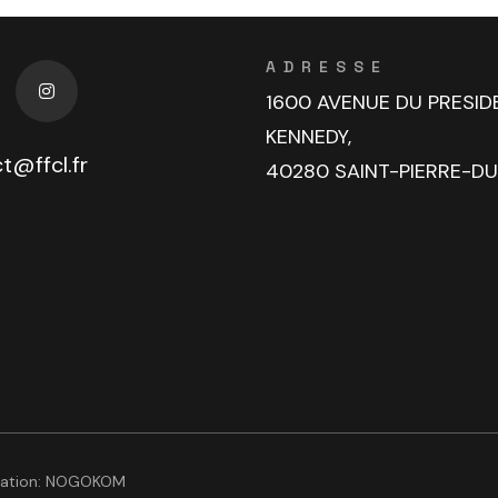
ADRESSE
1600 AVENUE DU PRESID
KENNEDY,
t@ffcl.fr
40280 SAINT-PIERRE-D
sation:
NOGOKOM