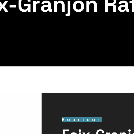
x-Granjon Ra
Ecarteur