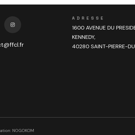
ADRESSE
1600 AVENUE DU PRESID
KENNEDY,
t@ffcl.fr
40280 SAINT-PIERRE-D
sation:
NOGOKOM