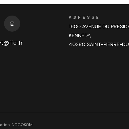
ADRESSE
1600 AVENUE DU PRESID
KENNEDY,
t@ffcl.fr
40280 SAINT-PIERRE-D
sation:
NOGOKOM