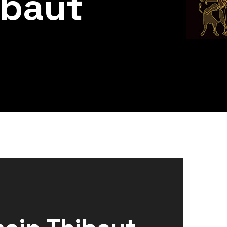
ibaut