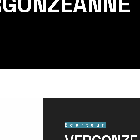
RGONZEANNE 
Ecarteur