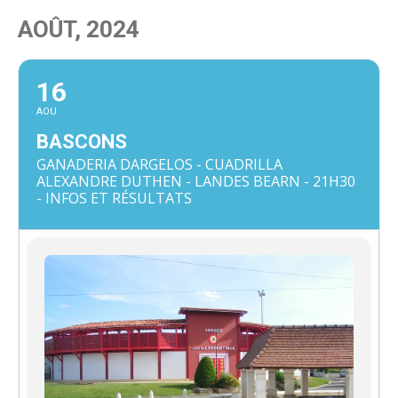
AOÛT, 2024
16
AOU
BASCONS
GANADERIA DARGELOS - CUADRILLA
ALEXANDRE DUTHEN - LANDES BEARN - 21H30
- INFOS ET RÉSULTATS