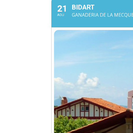
21
BIDART
GANADERIA DE LA MECQUE 
AOU