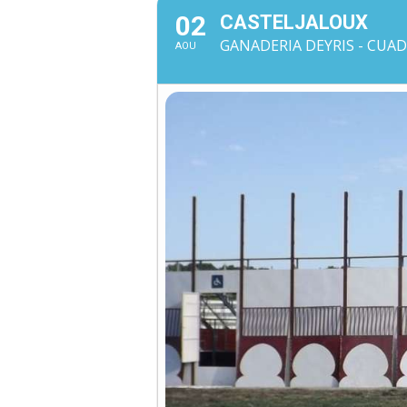
02
CASTELJALOUX
GANADERIA DEYRIS - CUADR
AOU