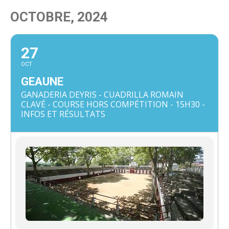
OCTOBRE, 2024
27
OCT
GEAUNE
GANADERIA DEYRIS - CUADRILLA ROMAIN
CLAVÉ - COURSE HORS COMPÉTITION - 15H30 -
INFOS ET RÉSULTATS