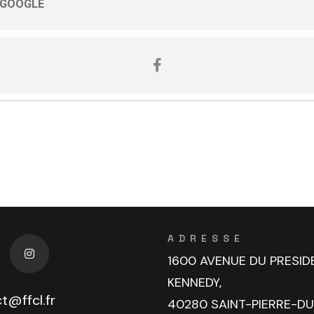
 GOOGLE
ADRESSE
1600 AVENUE DU PRESID
KENNEDY,
t@ffcl.fr
40280 SAINT-PIERRE-D