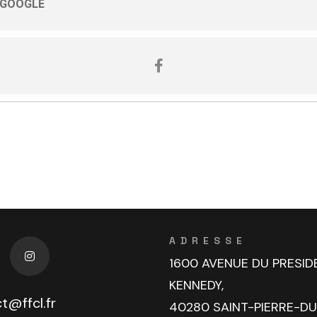
 GOOGLE
ADRESSE
1600 AVENUE DU PRESID
KENNEDY,
t@ffcl.fr
40280 SAINT-PIERRE-D