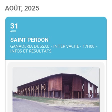
AOÛT, 2025
31
AOU
SAINT PERDON
GANADERIA DUSSAU - INTER VACHE - 17H00 -
INFOS ET RÉSULTATS