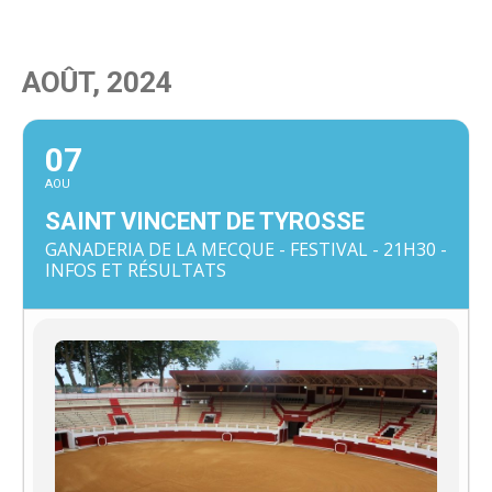
AOÛT, 2024
07
AOU
SAINT VINCENT DE TYROSSE
GANADERIA DE LA MECQUE - FESTIVAL - 21H30 -
INFOS ET RÉSULTATS