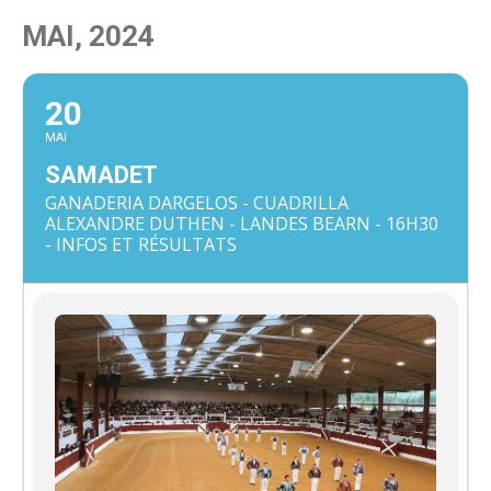
MAI, 2024
20
MAI
SAMADET
GANADERIA DARGELOS - CUADRILLA
ALEXANDRE DUTHEN - LANDES BEARN - 16H30
- INFOS ET RÉSULTATS