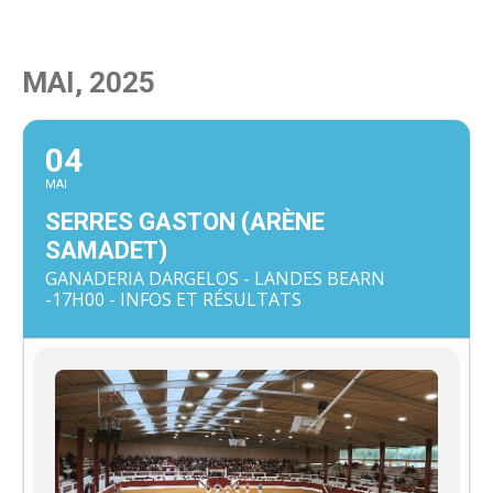
MAI, 2025
04
MAI
SERRES GASTON (ARÈNE
SAMADET)
GANADERIA DARGELOS - LANDES BEARN
-17H00 - INFOS ET RÉSULTATS