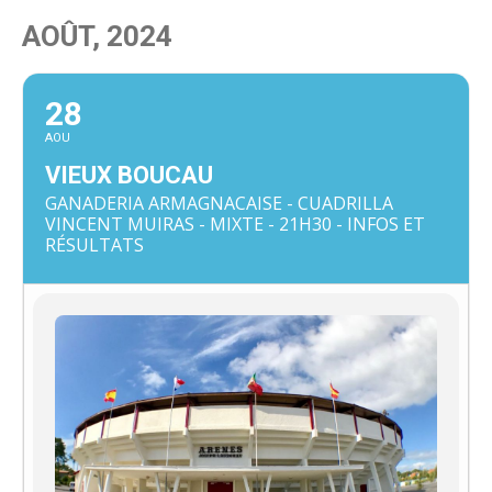
AOÛT, 2024
28
AOU
VIEUX BOUCAU
GANADERIA ARMAGNACAISE - CUADRILLA
VINCENT MUIRAS - MIXTE - 21H30 - INFOS ET
RÉSULTATS