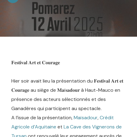
𝐅𝐞𝐬𝐭𝐢𝐯𝐚𝐥 𝐀𝐫𝐭 𝐞𝐭 𝐂𝐨𝐮𝐫𝐚𝐠𝐞
Hier soir avait lieu la présentation du 𝐅𝐞𝐬𝐭𝐢𝐯𝐚𝐥 𝐀𝐫𝐭 𝐞𝐭
𝐂𝐨𝐮𝐫𝐚𝐠𝐞 au siège de 𝐌𝐚ï𝐬𝐚𝐝𝐨𝐮𝐫 à Haut-Mauco en
présence des acteurs sélectionnés et des
Ganadères qui participent au spectacle.
A l’issue de la présentation,
Maïsadour
,
Crédit
Agricole d’Aquitaine
et
La Cave des Vignerons de
Tursan
ont renouvelé leur engagement auprès de