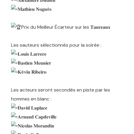
𝐀𝐥𝐞𝐱𝐚𝐧𝐝𝐫𝐞 𝐃𝐮𝐭𝐡𝐞𝐧
𝐌𝐚𝐭𝐡𝐢𝐞𝐮 𝐍𝐨𝐠𝐮è𝐬
Prix du Meilleur Écarteur sur les 𝐓𝐚𝐮𝐫𝐞𝐚𝐮𝐱
Les sauteurs sélectionnés pour la soirée :
𝐋𝐨𝐮𝐢𝐬 𝐋𝐚𝐫𝐫𝐞𝐫𝐞
𝐁𝐚𝐬𝐭𝐢𝐞𝐧 𝐌𝐞𝐮𝐧𝐢𝐞𝐫
𝐊é𝐯𝐢𝐧 𝐑𝐢𝐛𝐞𝐢𝐫𝐨
Les acteurs seront secondés en piste par les
hommes en blanc :
𝐃𝐚𝐯𝐢𝐝 𝐋𝐚𝐩𝐥𝐚𝐜𝐞
𝐀𝐫𝐧𝐚𝐮𝐝 𝐂𝐚𝐩𝐝𝐞𝐯𝐢𝐥𝐥𝐞
𝐍𝐢𝐜𝐨𝐥𝐚𝐬 𝐌𝐨𝐫𝐚𝐧𝐝𝐢𝐧