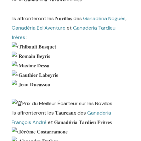
Ils affronteront les 𝐍𝐨𝐯𝐢𝐥𝐥𝐨𝐬 des
Ganadéria Noguès
,
Ganadéria Bel’Aventure
et
Ganaderia Tardieu
frères
:
𝐓𝐡𝐢𝐛𝐚𝐮𝐥𝐭 𝐁𝐮𝐬𝐪𝐮𝐞𝐭
𝐑𝐨𝐦𝐚𝐢𝐧 𝐁𝐞𝐲𝐫𝐢𝐬
𝐌𝐚𝐱𝐢𝐦𝐞 𝐃𝐞𝐬𝐬𝐚
𝐆𝐚𝐮𝐭𝐡𝐢𝐞𝐫 𝐋𝐚𝐛𝐞𝐲𝐫𝐢𝐞
𝐉𝐞𝐚𝐧 𝐃𝐮𝐜𝐚𝐬𝐬𝐨𝐮
Prix du Meilleur Écarteur sur les Novillos
Ils affronteront les 𝐓𝐚𝐮𝐫𝐞𝐚𝐮𝐱 des
Ganaderia
François André
et 𝐆𝐚𝐧𝐚𝐝é𝐫𝐢𝐚 𝐓𝐚𝐫𝐝𝐢𝐞𝐮 𝐅𝐫è𝐫𝐞𝐬
𝐉é𝐫ô𝐦𝐞 𝐂𝐨𝐬𝐭𝐚𝐫𝐫𝐚𝐦𝐨𝐧𝐞