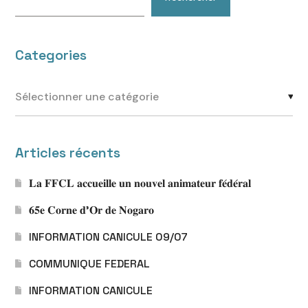
Categories
Articles récents
𝐋𝐚 𝐅𝐅𝐂𝐋 𝐚𝐜𝐜𝐮𝐞𝐢𝐥𝐥𝐞 𝐮𝐧 𝐧𝐨𝐮𝐯𝐞𝐥 𝐚𝐧𝐢𝐦𝐚𝐭𝐞𝐮𝐫 𝐟𝐞́𝐝𝐞́𝐫𝐚𝐥
𝟔𝟓𝐞 𝐂𝐨𝐫𝐧𝐞 𝐝’𝐎𝐫 𝐝𝐞 𝐍𝐨𝐠𝐚𝐫𝐨
INFORMATION CANICULE 09/07
COMMUNIQUE FEDERAL
INFORMATION CANICULE