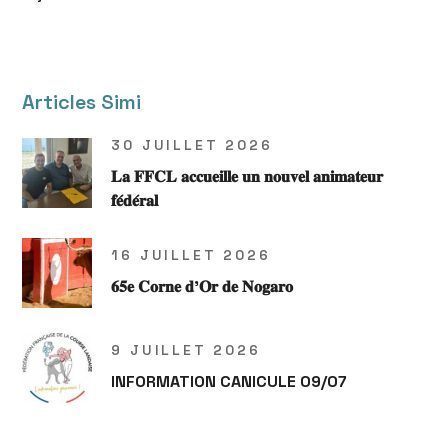
Articles Simi
30 JUILLET 2026
𝐋𝐚 𝐅𝐅𝐂𝐋 𝐚𝐜𝐜𝐮𝐞𝐢𝐥𝐥𝐞 𝐮𝐧 𝐧𝐨𝐮𝐯𝐞𝐥 𝐚𝐧𝐢𝐦𝐚𝐭𝐞𝐮𝐫
𝐟𝐞́𝐝𝐞́𝐫𝐚𝐥
16 JUILLET 2026
𝟔𝟓𝐞 𝐂𝐨𝐫𝐧𝐞 𝐝’𝐎𝐫 𝐝𝐞 𝐍𝐨𝐠𝐚𝐫𝐨
9 JUILLET 2026
INFORMATION CANICULE 09/07