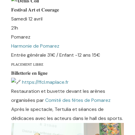
𝐃𝐞𝐧𝐢𝐬 𝐂𝐨𝐥𝐥
𝐅𝐞𝐬𝐭𝐢𝐯𝐚𝐥 𝐀𝐫𝐭 𝐞𝐭 𝐂𝐨𝐮𝐫𝐚𝐠𝐞
Samedi 12 avril
21h
Pomarez
Harmonie de Pomarez
Entrée générale 31€ / Enfant -12 ans 15€
ᴘʟᴀᴄᴇᴍᴇɴᴛ ʟɪʙʀᴇ
𝐁𝐢𝐥𝐥𝐞𝐭𝐭𝐞𝐫𝐢𝐞 𝐞𝐧 𝐥𝐢𝐠𝐧𝐞
https://ffcl.maplace.fr
Restauration et buvette devant les arènes
organisées par
Comité des fêtes de Pomarez
Après le spectacle, Tertulia
et séances de
dédicaces
avec les acteurs dans le hall des sports.