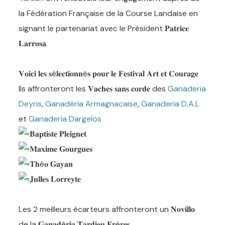
la Fédération Française de la Course Landaise en
signant
le partenariat avec le Président 𝐏𝐚𝐭𝐫𝐢𝐜𝐞
𝐋𝐚𝐫𝐫𝐨𝐬𝐚.
𝐕𝐨𝐢𝐜𝐢 𝐥𝐞𝐬 𝐬é𝐥𝐞𝐜𝐭𝐢𝐨𝐧𝐧é𝐬 𝐩𝐨𝐮𝐫 𝐥𝐞 𝐅𝐞𝐬𝐭𝐢𝐯𝐚𝐥 𝐀𝐫𝐭 𝐞𝐭 𝐂𝐨𝐮𝐫𝐚𝐠𝐞
Ils affronteront les 𝐕𝐚𝐜𝐡𝐞𝐬 𝐬𝐚𝐧𝐬 𝐜𝐨𝐫𝐝𝐞 des
Ganaderia
Deyris
,
Ganadéria Armagnacaise
,
Ganaderia D.A.L
et
Ganaderia Dargelos
𝐁𝐚𝐩𝐭𝐢𝐬𝐭𝐞 𝐏𝐥𝐞𝐢𝐠𝐧𝐞𝐭
𝐌𝐚𝐱𝐢𝐦𝐞 𝐆𝐨𝐮𝐫𝐠𝐮𝐞𝐬
𝐓𝐡é𝐨 𝐆𝐚𝐲𝐚𝐧
𝐉𝐮𝐥𝐥𝐞𝐬 𝐋𝐨𝐫𝐫𝐞𝐲𝐭𝐞
Les 2 meilleurs écarteurs affronteront un 𝐍𝐨𝐯𝐢𝐥𝐥𝐨
de la 𝐆𝐚𝐧𝐚𝐝é𝐫𝐢𝐚 𝐓𝐚𝐫𝐝𝐢𝐞𝐮 𝐅𝐫è𝐫𝐞𝐬.