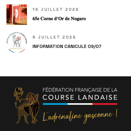
16 JUILLET 2026
𝟔𝟓𝐞 𝐂𝐨𝐫𝐧𝐞 𝐝’𝐎𝐫 𝐝𝐞 𝐍𝐨𝐠𝐚𝐫𝐨
9 JUILLET 2026
INFORMATION CANICULE 09/07