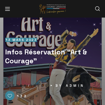
13 MARS 2023
Infos Réservation “Art &
Courage”
AGENDA
INFOS
BY
ADMIN
133