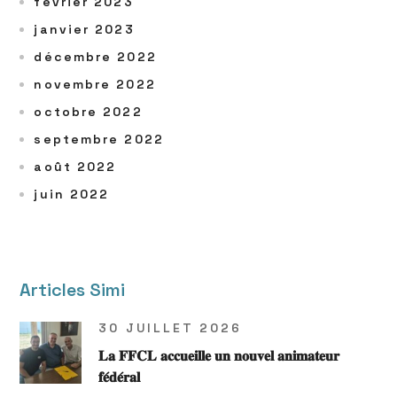
février 2023
janvier 2023
décembre 2022
novembre 2022
octobre 2022
septembre 2022
août 2022
juin 2022
Articles Simi
30 JUILLET 2026
𝐋𝐚 𝐅𝐅𝐂𝐋 𝐚𝐜𝐜𝐮𝐞𝐢𝐥𝐥𝐞 𝐮𝐧 𝐧𝐨𝐮𝐯𝐞𝐥 𝐚𝐧𝐢𝐦𝐚𝐭𝐞𝐮𝐫
𝐟𝐞́𝐝𝐞́𝐫𝐚𝐥